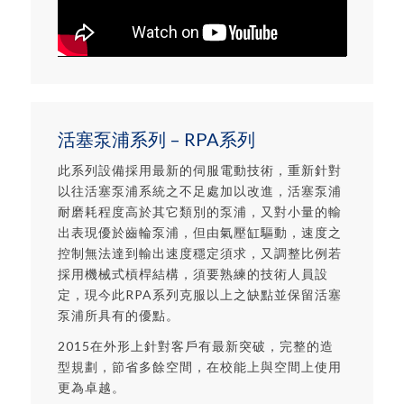
活塞泵浦系列 – RPA系列
此系列設備採用最新的伺服電動技術，重新針對
以往活塞泵浦系統之不足處加以改進，活塞泵浦
耐磨耗程度高於其它類別的泵浦，又對小量的輸
出表現優於齒輪泵浦，但由氣壓缸驅動，速度之
控制無法達到輸出速度穩定須求，又調整比例若
採用機械式槓桿結構，須要熟練的技術人員設
定，現今此RPA系列克服以上之缺點並保留活塞
泵浦所具有的優點。
2015在外形上針對客戶有最新突破，完整的造
型規劃，節省多餘空間，在校能上與空間上使用
更為卓越。